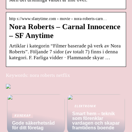
http s://www.sfanytime.com › movie › nora-roberts-carn…
Nora Roberts – Carnal Innocence
– SF Anytime
Artiklar i kategorin “Filmer baserade på verk av Nora
Roberts”. Följande 7 sidor (av totalt 7) finns i denna
kategori. F. Farliga vidder · Flammande skyar …
Keywords: nora roberts netflix
ELEKTRONIK
Smart hem – teknik
KUNSKAP
som förenklar
Gode säkerhetsråd
vardagen och skapar
för ditt företag
framtidens boende