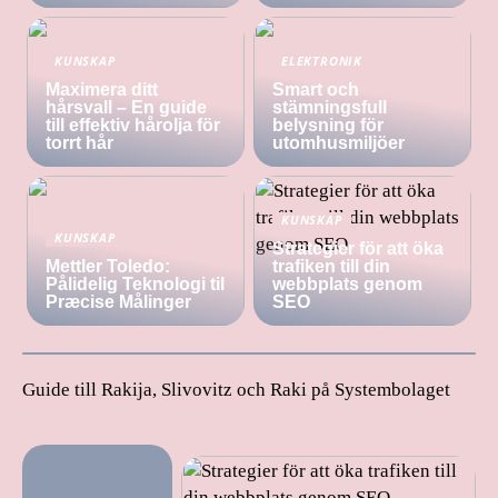
KUNSKAP
ELEKTRONIK
Maximera ditt
Smart och
hårsvall – En guide
stämningsfull
till effektiv hårolja för
belysning för
torrt hår
utomhusmiljöer
KUNSKAP
KUNSKAP
Strategier för att öka
Mettler Toledo:
trafiken till din
Pålidelig Teknologi til
webbplats genom
Præcise Målinger
SEO
Guide till Rakija, Slivovitz och Raki på Systembolaget