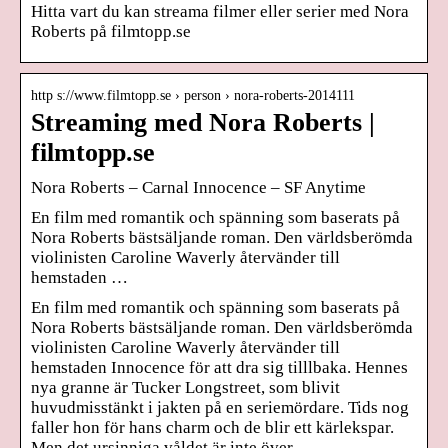
Hitta vart du kan streama filmer eller serier med Nora
Roberts på filmtopp.se
http s://www.filmtopp.se › person › nora-roberts-2014111
Streaming med Nora Roberts |
filmtopp.se
Nora Roberts – Carnal Innocence – SF Anytime
En film med romantik och spänning som baserats på
Nora Roberts bästsäljande roman. Den världsberömda
violinisten Caroline Waverly återvänder till
hemstaden …
En film med romantik och spänning som baserats på
Nora Roberts bästsäljande roman. Den världsberömda
violinisten Caroline Waverly återvänder till
hemstaden Innocence för att dra sig tilllbaka. Hennes
nya granne är Tucker Longstreet, som blivit
huvudmisstänkt i jakten på en seriemördare. Tids nog
faller hon för hans charm och de blir ett kärlekspar.
Men det ursinniga våldet är inte över.