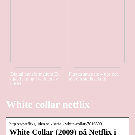
Digital transformation: En
Plugga smartare – tips och
djupdykning i världen av
råd om studieteknik
CRM
White collar netflix
http s://netflixguiden.se › serie › white-collar-70166091
White Collar (2009) på Netflix i