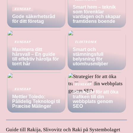
Smart hem – teknik
KUNSKAP
som förenklar
Gode säkerhetsråd
vardagen och skapar
för ditt företag
framtidens boende
KUNSKAP
ELEKTRONIK
Maximera ditt
Smart och
hårsvall – En guide
stämningsfull
till effektiv hårolja för
belysning för
torrt hår
utomhusmiljöer
KUNSKAP
KUNSKAP
Strategier för att öka
Mettler Toledo:
trafiken till din
Pålidelig Teknologi til
webbplats genom
Præcise Målinger
SEO
Guide till Rakija, Slivovitz och Raki på Systembolaget