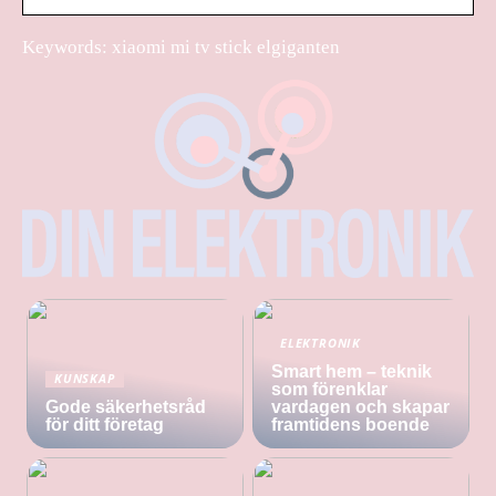
Keywords: xiaomi mi tv stick elgiganten
ELEKTRONIK
Smart hem – teknik
KUNSKAP
som förenklar
Gode säkerhetsråd
vardagen och skapar
för ditt företag
framtidens boende