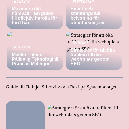
KUNSKAP
ELEKTRONIK
Maximera ditt
Smart och
hårsvall – En guide
stämningsfull
till effektiv hårolja för
belysning för
torrt hår
utomhusmiljöer
KUNSKAP
KUNSKAP
Strategier för att öka
Mettler Toledo:
trafiken till din
Pålidelig Teknologi til
webbplats genom
Præcise Målinger
SEO
Guide till Rakija, Slivovitz och Raki på Systembolaget